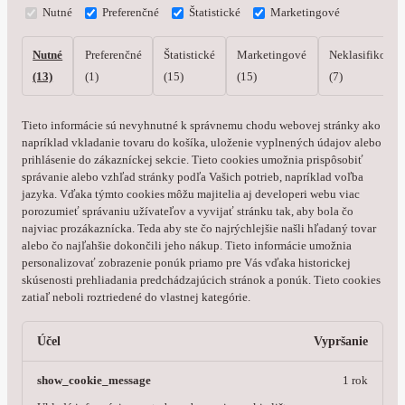
Nutné
Preferenčné
Štatistické
Marketingové
Nutné
Preferenčné
Štatistické
Marketingové
Neklasifikovan
(13)
(1)
(15)
(15)
(7)
Tieto informácie sú nevyhnutné k správnemu chodu webovej stránky ako
napríklad vkladanie tovaru do košíka, uloženie vyplnených údajov alebo
prihlásenie do zákazníckej sekcie.
Tieto cookies umožnia prispôsobiť
správanie alebo vzhľad stránky podľa Vašich potrieb, napríklad voľba
jazyka.
Vďaka týmto cookies môžu majitelia aj developeri webu viac
porozumieť správaniu užívateľov a vyvijať stránku tak, aby bola čo
najviac prozákaznícka. Teda aby ste čo najrýchlejšie našli hľadaný tovar
alebo čo najľahšie dokončili jeho nákup.
Tieto informácie umožnia
personalizovať zobrazenie ponúk priamo pre Vás vďaka historickej
skúsenosti prehliadania predchádzajúcich stránok a ponúk.
Tieto cookies
zatiaľ neboli roztriedené do vlastnej kategórie.
Účel
Vypršanie
show_cookie_message
1 rok