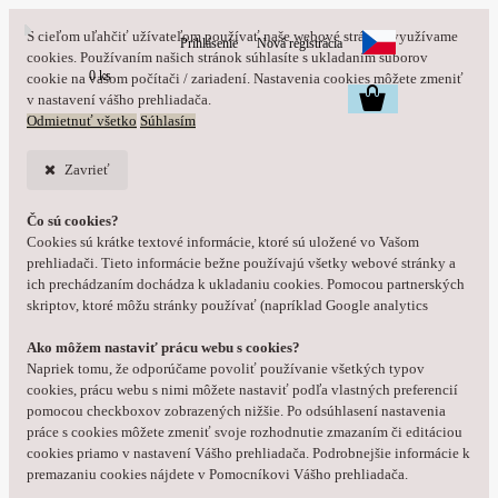
S cieľom uľahčiť užívateľom používať naše webové stránky využívame
Prihlásenie
Nová registrácia
cookies. Používaním našich stránok súhlasíte s ukladaním súborov
0 ks
cookie na vašom počítači / zariadení. Nastavenia cookies môžete zmeniť
v nastavení vášho prehliadača.
Odmietnuť všetko
Súhlasím
Zavrieť
Čo sú cookies?
Cookies sú krátke textové informácie, ktoré sú uložené vo Vašom
prehliadači. Tieto informácie bežne používajú všetky webové stránky a
ich prechádzaním dochádza k ukladaniu cookies. Pomocou partnerských
skriptov, ktoré môžu stránky používať (napríklad Google analytics
Ako môžem nastaviť prácu webu s cookies?
Napriek tomu, že odporúčame povoliť používanie všetkých typov
cookies, prácu webu s nimi môžete nastaviť podľa vlastných preferencií
pomocou checkboxov zobrazených nižšie. Po odsúhlasení nastavenia
práce s cookies môžete zmeniť svoje rozhodnutie zmazaním či editáciou
cookies priamo v nastavení Vášho prehliadača. Podrobnejšie informácie k
premazaniu cookies nájdete v Pomocníkovi Vášho prehliadača.