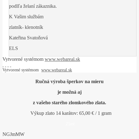
podlľa želaní zákaznika.
K Vašim službám
zlatník- klenotník
Kateřina Svatoňová
ELS
Vytvorené systémom
www.webareal.sk
Vytvorené systémom
www.webareal.sk
Ručná výroba šperkov na mieru
je možná aj
z vašeho starého zlomkového zlata.
Výkup
zlato 14 karátov: 65,
00 € / 1 gram
.Zlaté
NGJmMW