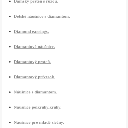
Dámský prsteň s ružou.
Detské náušnice s diamantom.
Diamond earrings.
Diamantové náušnice.
Diamantový prsteň.
Diamantový prívesok.
Náušnice s diamantom.
Náušnice polkruhy,kruhy.
Náušnice pre mladé slečny.