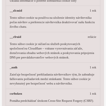
Ukladá informácie o potrebe zobrazenia cookie lišty
__zlcmid
1 rok
Tento súbor cookie sa používa na uloženie identity návštevníka
počas návštev a preferencie návštevníka deaktivovať našu funkciu
živého chatu.
__cfruid
relácie
Tento súbor cookie je súčasťou služieb poskytovaných
spoločnosťou Cloudflare – vrátane vyrovnávania záťaže,
doručovania obsahu webových stránok a poskytovania pripojenia
DNS pre prevádzkovateľov webových stránok.
_auth
1 rok
Zaisťuje bezpečnosť prehliadania návštevníkov tým, že zabraňuje
falšovaniu požiadaviek medzi stránkami. Tento súbor cookie je
nevyhnutný pre bezpečnosť webu a návštevníka.
csrftoken
1 rok
Pomáha predchádzať útokom Cross-Site Request Forgery (CSRF).