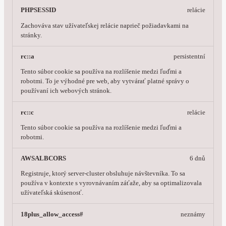
PHPSESSID
relácie
Zachováva stav užívateľskej relácie naprieč požiadavkami na
stránky.
rc::a
persistentní
Tento súbor cookie sa používa na rozlíšenie medzi ľuďmi a
robotmi. To je výhodné pre web, aby vytvárať platné správy o
používaní ich webových stránok.
rc::c
relácie
Tento súbor cookie sa používa na rozlíšenie medzi ľuďmi a
robotmi.
AWSALBCORS
6 dnů
Registruje, ktorý server-cluster obsluhuje návštevníka. To sa
používa v kontexte s vyrovnávaním záťaže, aby sa optimalizovala
užívateľská skúsenosť.
18plus_allow_access#
neznámy