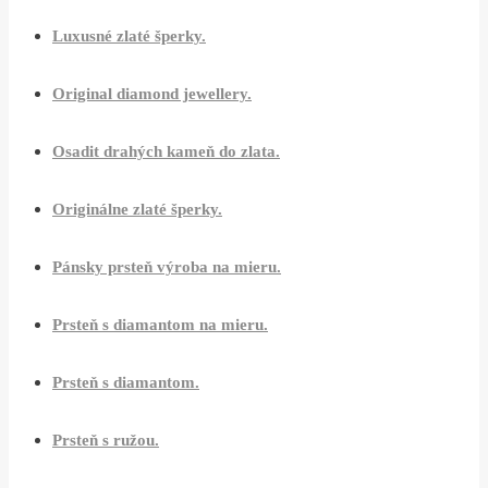
Luxusné zlaté šperky.
Original diamond jewellery.
Osadit drahých kameň do zlata.
Originálne zlaté šperky.
Pánsky prsteň výroba na mieru.
Prsteň s diamantom na mieru.
Prsteň s diamantom.
Prsteň s ružou.